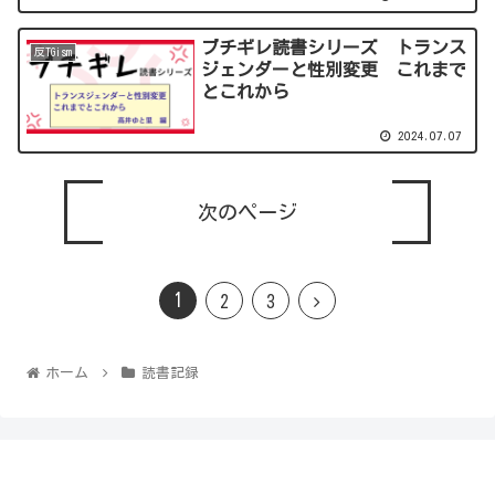
ブチギレ読書シリーズ トランス
反TGism
ジェンダーと性別変更 これまで
とこれから
2024.07.07
次のページ
1
2
3
ホーム
読書記録