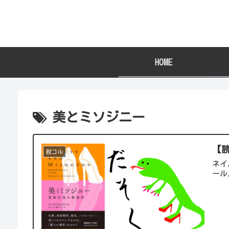
HOME
美とミソジニー
【
脱コル
ネイ
ール