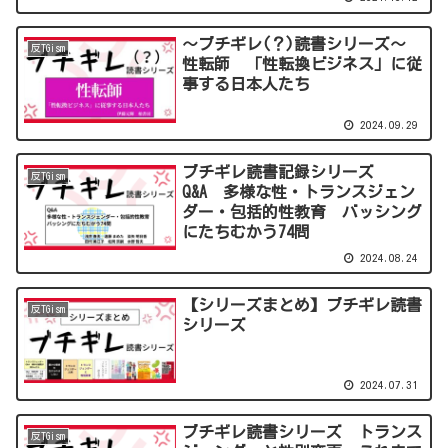
～ブチギレ(？)読書シリーズ～
反TGism
性転師 「性転換ビジネス」に従
事する日本人たち
2024.09.29
ブチギレ読書記録シリーズ
反TGism
Q&A 多様な性・トランスジェン
ダー・包括的性教育 バッシング
にたちむかう74問
2024.08.24
【シリーズまとめ】ブチギレ読書
反TGism
シリーズ
2024.07.31
ブチギレ読書シリーズ トランス
反TGism