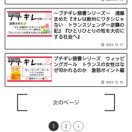
～ブチギレ読書シリーズ～ 遠藤
反TGism
まめた『オレは絶対にワタシじゃ
ない トランスジェンダー逆襲の
記』『ひとりひとりの性を大切に
する社会へ』
2023.12.17
ブチギレ読書シリーズ ウィッピ
反TGism
ングガール トランスの女性はな
ぜ叩かれるのか 激怒ポイント編
2023.12.10
次のページ
1
2