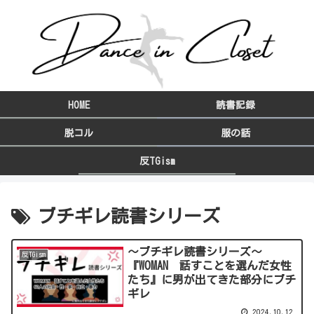
HOME
読書記録
脱コル
服の話
反TGism
ブチギレ読書シリーズ
～ブチギレ読書シリーズ～
反TGism
『WOMAN 話すことを選んだ女性
たち』に男が出てきた部分にブチ
ギレ
2024.10.12