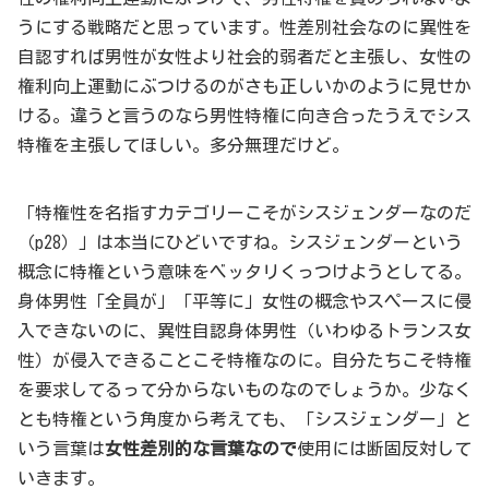
うにする戦略だと思っています。性差別社会なのに異性を
自認すれば男性が女性より社会的弱者だと主張し、女性の
権利向上運動にぶつけるのがさも正しいかのように見せか
ける。違うと言うのなら男性特権に向き合ったうえでシス
特権を主張してほしい。多分無理だけど。
「特権性を名指すカテゴリーこそがシスジェンダーなのだ
（p28）」は本当にひどいですね。シスジェンダーという
概念に特権という意味をベッタリくっつけようとしてる。
身体男性「全員が」「平等に」女性の概念やスペースに侵
入できないのに、異性自認身体男性（いわゆるトランス女
性）が侵入できることこそ特権なのに。自分たちこそ特権
を要求してるって分からないものなのでしょうか。少なく
とも特権という角度から考えても、「シスジェンダー」と
いう言葉は
女性差別的な言葉なので
使用には断固反対して
いきます。