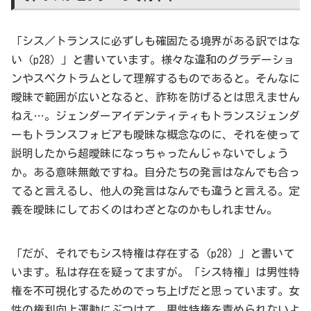
「シス／トランスに必ずしも確固たる境界がある訳ではな
い（p28）」と書いています。様々な違和のグラデーショ
ンやスペクトラムとして理解するものであると。そんなに
曖昧で範囲が広いとなると、詐称を防げるとは思えません
ねえ…。ジェンダーアイデンティティもトランスジェンダ
ーもトランスフォビアも曖昧な概念なのに、それを使って
説明したから超曖昧になっちゃったんじゃないでしょう
か。ある意味無敵ですね。自分たちの発言はなんでも合っ
てると言えるし、他人の発言はなんでも違うと言える。定
義を曖昧にしておくのはわざとなのかもしれません。
「だが、それでもシス特権は存在する（p28）」と書いて
います。私は存在を疑ってますが。「シス特権」は男性特
権を不可視化するためのでっち上げだと思っています。女
性の権利向上運動にぶつけて、男性特権を責められないよ