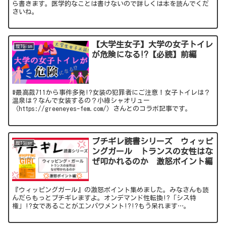
ら書きます。医学的なことは書けないので詳しくは本を読んでくだ
さいね。
【大学生女子】大学の女子トイレ
反TGism
が危険になる⁉︎【必読】前編
#最高裁711から事件多発!?女装の犯罪者にご注意！女子トイレは？
温泉は？なんで女装するの？小綠シャオリュー
（https://greeneyes-fem.com/）さんとのコラボ記事です。
ブチギレ読書シリーズ ウィッピ
反TGism
ングガール トランスの女性はな
ぜ叩かれるのか 激怒ポイント編
『ウィッピングガール』の激怒ポイント集めました。みなさんも読
んだらもっとブチギレますよ。オンデマンド性転換!?「シス特
権」!?女であることがエンパワメント!?!?もう呆れます…。