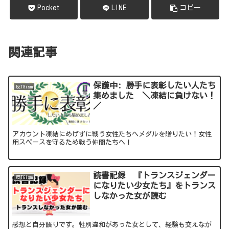
Pocket
LINE
コピー
関連記事
保護中: 勝手に表彰したい人たち
反TGism
集めました ＼凍結に負けない！
／
アカウント凍結にめげずに戦う女性たちへメダルを贈りたい！女性
用スペースを守るため戦う仲間たちへ！
読書記録 『トランスジェンダー
反TGism
になりたい少女たち』をトランス
しなかった女が読む
感想と自分語りです。性別違和があった女として、経験も交えなが