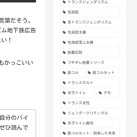
トランスジェンダリズム
性自認
言葉だそう。
反トランスジェンダリズム
ズム地下鉄広告
性自認主義
たい！
性自認至上主義
読書記録
もかっこいい
ブチギレ読書シリーズ
脱コル
脱コルセット
トランスカルト
女子トイレ
デモ
トランス女性
ジェンダークリティカル
自分のパイ
女子トイレ裁判
ぜひ読んで
脱コルセット：到来した未来