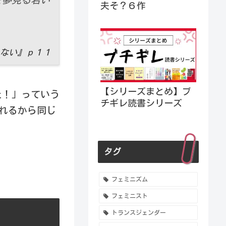
夫そ？６作
ない』
ｐ１１
【シリーズまとめ】ブ
た！」っていう
チギレ読書シリーズ
くれるから同じ
タグ
フェミニズム
フェミニスト
トランスジェンダー