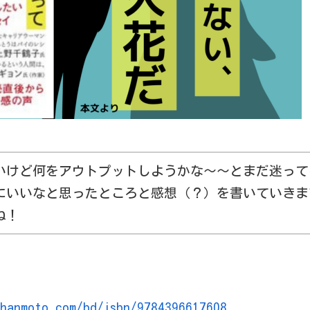
いけど何をアウトプットしようかな～～とまだ迷って
にいいなと思ったところと感想（？）を書いていきま
ね！
.hanmoto.com/bd/isbn/9784396617608