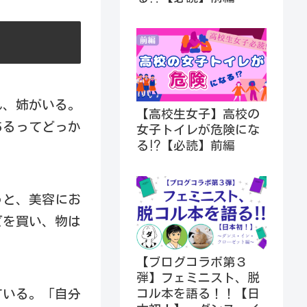
れ、姉がいる。
【高校生女子】高校の
あるってどっか
女子トイレが危険にな
る⁉︎【必読】前編
うと、美容にお
どを買い、物は
【ブログコラボ第３
弾】フェミニスト、脱
ている。「自分
コル本を語る！！【日