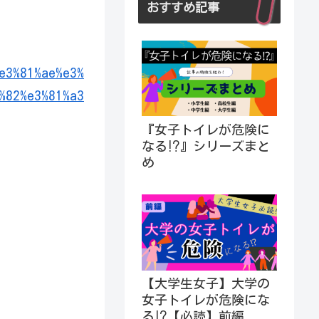
おすすめ記事
e3%81%ae%e3%
%82%e3%81%a3
『女子トイレが危険に
なる⁉︎』シリーズまと
め
【大学生女子】大学の
女子トイレが危険にな
る⁉︎【必読】前編