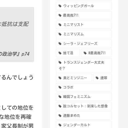
ウィッピングガール
最高裁711
な抵抗は支配
ミニマリスト
ミニマリズム
シーラ・ジェフリーズ
捨て活
#最高裁711
政治学』p74
トランスジェンダー大丈夫
そ？
てるんでしょう
美とミソジニー
連帯
コラボ
韓国フェミニズム
脱コルセット：到来した想像
としての地位を
遠藤まめた
な地位を再確
。家父長制が男
ジェンダーカルト