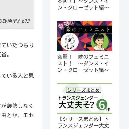
本初！】～ダンス・イ
ン・クローゼット編～
政治学』p73
着ていたつもり
反省。
突撃！ 隣のフェミニ
スト！ ～ダンス・イ
ン・クローゼット編～
している人と見
女が装飾しなく
自由とか、エセ
【シリーズまとめ】ト
ランスジェンダー大丈