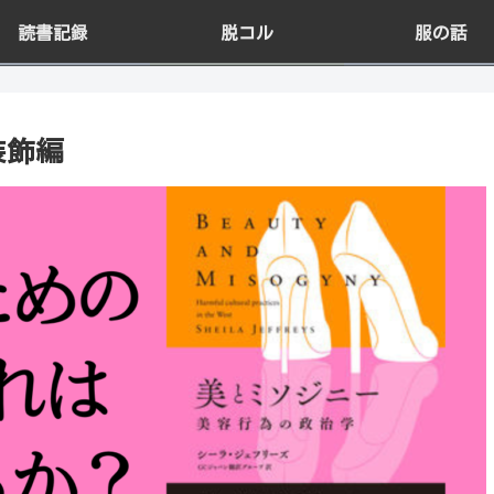
読書記録
脱コル
服の話
装飾編