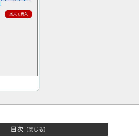
]
楽天で購入
目次