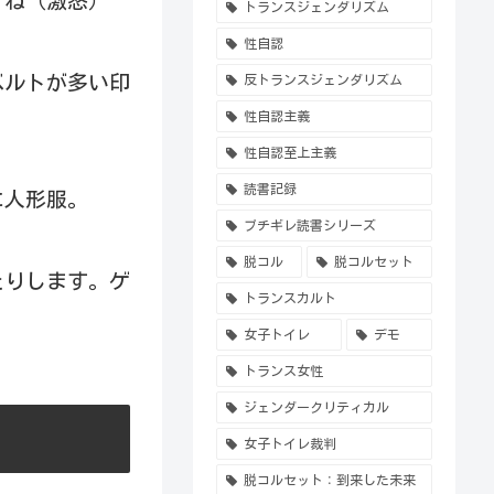
すね（激怒）
トランスジェンダリズム
性自認
ベルトが多い印
反トランスジェンダリズム
。
性自認主義
性自認至上主義
読書記録
に人形服。
ブチギレ読書シリーズ
脱コル
脱コルセット
たりします。ゲ
トランスカルト
女子トイレ
デモ
トランス女性
ジェンダークリティカル
女子トイレ裁判
脱コルセット：到来した未来