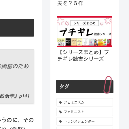
夫そ？６作
【シリーズまとめ】ブ
チギレ読書シリーズ
の興奮のため
タグ
治学』p141
フェミニズム
フェミニスト
いうのに、その
トランスジェンダー