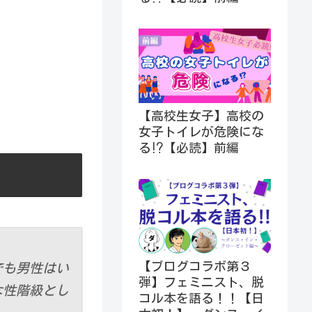
【高校生女子】高校の
女子トイレが危険にな
る⁉︎【必読】前編
【ブログコラボ第３
でも男性はい
弾】フェミニスト、脱
な性階級とし
コル本を語る！！【日